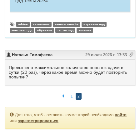
ПДД-Тесты 2025».
adrive
автошкола
зачеты онлайн
изучение пдд
конспект пдд
обучение
тесты пдд
экзамен
Наталья Тимофеева
29 июля 2026 г. 13:33
Превышено максимальное количество попыток сдачи в
сутки (20 раз), через какое время можно будет повторить
попытки?
1
2
Для того, чтобы оставить комментарий необходимо
войти
или
зарегистрироваться
.