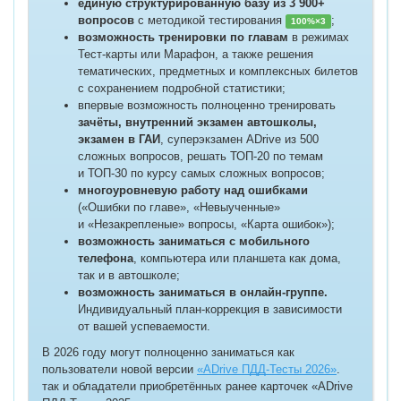
единую структурированную базу из 3 900+
вопросов
с методикой тестирования
;
100%
×3
возможность тренировки по главам
в режимах
Тест-карты или Марафон, а также решения
тематических, предметных и комплексных билетов
с сохранением подробной статистики;
впервые возможность полноценно тренировать
зачёты, внутренний экзамен автошколы,
экзамен в ГАИ
, суперэкзамен ADrive из 500
сложных вопросов, решать ТОП-20 по темам
и ТОП-30 по курсу самых сложных вопросов;
многоуровневую работу над ошибками
(«Ошибки по главе», «Невыученные»
и «Незакрепленые» вопросы, «Карта ошибок»);
возможность заниматься с мобильного
телефона
, компьютера или планшета как дома,
так и в автошколе;
возможность заниматься в онлайн-группе.
Индивидуальный план-коррекция в зависимости
от вашей успеваемости.
В 2026 году могут полноценно заниматься как
пользователи новой версии
«ADrive ПДД-Тесты 2026»
.
так и обладатели приобретённых ранее карточек «ADrive