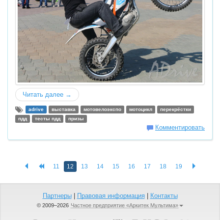
Читать далее →
adrive
выставка
мотовелоэкспо
мотоцикл
перекрёстки
пдд
тесты пдд
призы
Комментировать
11
12
13
14
15
16
17
18
19
Партнеры
|
Правовая информация
|
Контакты
© 2009–2026
Частное предприятие «Аркитек Мультима»