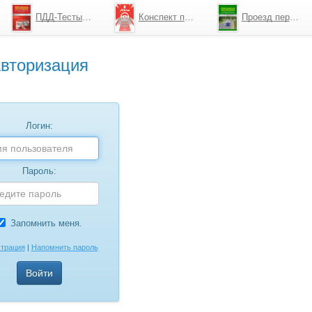
ПДД-Тесты 2026
Конспект по ПДД
Проезд перекрестков
вторизация
Логин:
Пароль:
Запомнить меня.
страция
|
Напомнить пароль