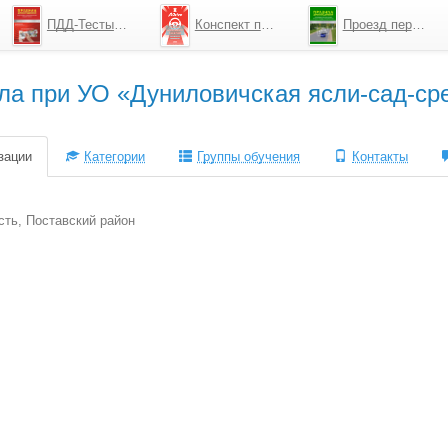
ПДД-Тесты 2026
Конспект по ПДД
Проезд перекрестков
ла при УО «Дуниловичская ясли-сад-ср
зации
Категории
Группы обучения
Контакты
сть, Поставский район