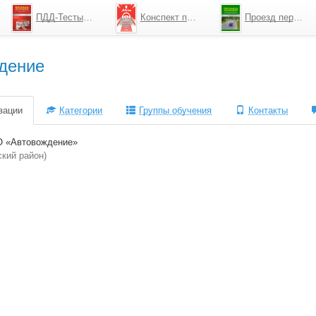
ПДД-Тесты 2026
Конспект по ПДД
Проезд перекрестков
дение
зации
Категории
Группы обучения
Контакты
 «Автовождение»
ский район)