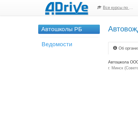
Все курсы по ПДД
Автовож
Автошколы РБ
Ведомости
Об органи
Автошкола ООО
г. Минск (Совет