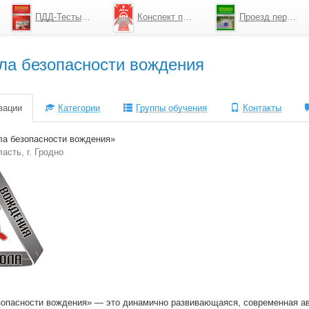
ПДД-Тесты 2026
Конспект по ПДД
Проезд перекрестков
ла безопасности вождения
зации
Категории
Группы обучения
Контакты
а безопасности вождения»
асть, г. Гродно
опасности вождения» — это динамично развивающаяся, современная ав