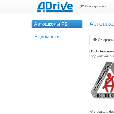
Все курсы по ПДД
Автошко
Автошколы РБ
Ведомости
Об органи
ООО «Автошкол
Гродненская обл
«Автошкола без