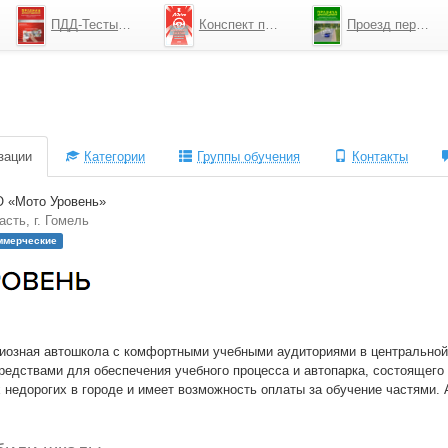
ПДД-Тесты 2026
Конспект по ПДД
Проезд перекрестков
зации
Категории
Группы обучения
Контакты
 «Мото Уровень»
сть, г. Гомель
ммерческие
иозная автошкола с комфортными учебными аудиториями в центральной
редствами для обеспечения учебного процесса и автопарка, состоящего
 недорогих в городе и имеет возможность оплаты за обучение частями