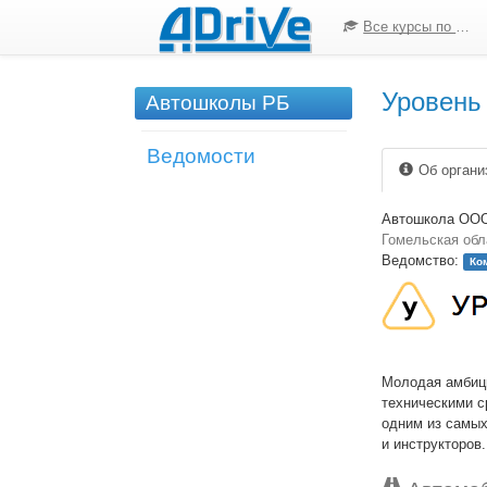
Все курсы по ПДД
Уровень
Автошколы РБ
Ведомости
Об органи
Автошкола ООО
Гомельская обла
Ведомство:
Ко
Молодая амбиц
техническими с
одним из самых
и инструкторов.