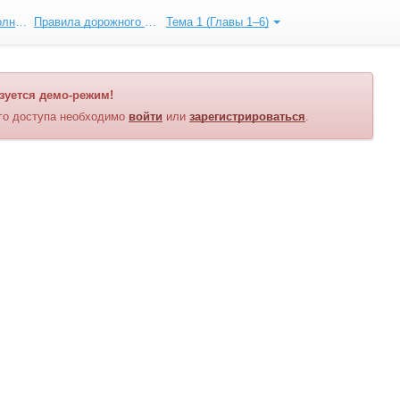
Категория «B». Полный курс ПДД
Правила дорожного движения
Тема 1 (Главы 1–6)
зуется демо-режим!
го доступа необходимо
войти
или
зарегистрироваться
.