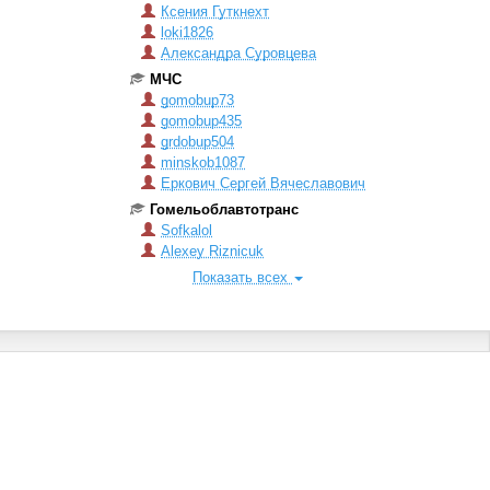
Ксения Гуткнехт
loki1826
Александра Суровцева
МЧС
gomobup73
gomobup435
grdobup504
minskob1087
Еркович Сергей Вячеславович
Гомельоблавтотранс
Sofkalol
Alexey Riznicuk
Показать всех