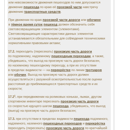
или невозможности движения пешеходов по ним допускается
движение
пешехода
по краю её
проезжей части
навстречу
движению
транспортных средств
.
При движении по краю
проезжей части дороги
или
обочине
в
тёмное время суток
пешеход
должен обозначить себя
световозвращающим элементом (элементами).
Световозвращающие характеристики данных элементов
устанавливаются обязательными для соблюдения техническими
нормативными правовыми актами;
17.2.
переходить (пересекать)
проезжую часть дороги
по подземному, надземному
пешеходным переходам
,
а также,
убедившись, что выход на проезжую часть дороги безопасен,
по наземному пешеходному переходу,
а при их отсутствии
в пределах видимости — на
перекрёстке
по линии
тротуаров
или
обочин
.
Выход на проезжую часть дороги должен
осуществляться с разумной осмотрительностью после оценки
расстояния до приближающихся транспортных средств и их
скорости;
1
17.2
.
при передвижении на роликовых коньках, лыжах, другом
спортивном инвентаре пересекать
проезжую часть дороги
со скоростью идущего шагом
пешехода
, убедившись, что выход
(выезд) на проезжую часть дороги безопасен;
17.3.
при отсутствии в пределах видимости
пешехода
подземного,
надземного, наземного
пешеходных переходов
и
перекрёстка
переходить (пересекать)
проезжую часть дороги
по кратчайшей