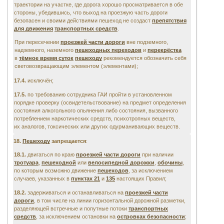
траектории на участке, где дорога хорошо просматривается в обе
стороны, убедившись, что выход на проезжую часть дороги
безопасен и своими действиями пешеход не создаст
препятствия
для движения
транспортных средств
.
При пересечении
проезжей части дороги
вне подземного,
надземного, наземного
пешеходных переходов
и
перекрёстка
в
тёмное время суток
пешеходу
рекомендуется обозначить себя
световозвращающим элементом (элементами);
17.4.
исключён;
17.5.
по требованию сотрудника ГАИ пройти в установленном
порядке проверку (освидетельствование) на предмет определения
состояния алкогольного опьянения либо состояния, вызванного
потреблением наркотических средств, психотропных веществ,
их аналогов, токсических или других одурманивающих веществ.
18.
Пешеходу
запрещается
:
18.1.
двигаться по краю
проезжей части дороги
при наличии
тротуара
,
пешеходной
или
велосипедной дорожки
,
обочины
,
по которым возможно движение
пешеходов
, за исключением
случаев, указанных в
пунктах 21
и
135
настоящих Правил;
18.2.
задерживаться и останавливаться на
проезжей части
дороги
, в том числе на линии горизонтальной дорожной разметки,
разделяющей встречные и попутные потоки
транспортных
средств
, за исключением остановки на
островках безопасности
;