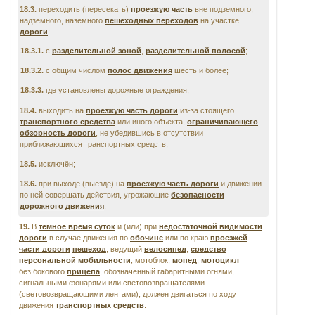
18.3.
переходить (пересекать)
проезжую часть
вне подземного,
надземного, наземного
пешеходных переходов
на участке
дороги
:
18.3.1.
с
разделительной зоной
,
разделительной полосой
;
18.3.2.
с общим числом
полос движения
шесть и более;
18.3.3.
где установлены дорожные ограждения;
18.4.
выходить на
проезжую часть дороги
из-за стоящего
транспортного средства
или иного объекта,
ограничивающего
обзорность дороги
, не убедившись в отсутствии
приближающихся транспортных средств;
18.5.
исключён;
18.6.
при выходе (выезде) на
проезжую часть дороги
и движении
по ней совершать действия, угрожающие
безопасности
дорожного движения
.
19.
В
тёмное время суток
и (или) при
недостаточной видимости
дороги
в случае движения по
обочине
или по краю
проезжей
части дороги
пешеход
, ведущий
велосипед
,
средство
персональной мобильности
, мотоблок,
мопед
,
мотоцикл
без бокового
прицепа
, обозначенный габаритными огнями,
сигнальными фонарями или световозвращателями
(световозвращающими лентами), должен двигаться по ходу
движения
транспортных средств
.