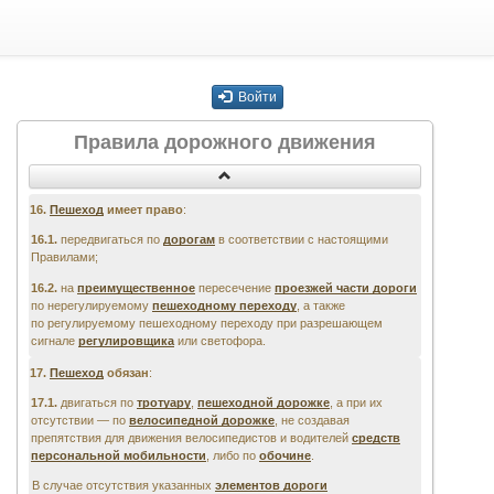
Войти
Правила дорожного движения
16.
Пешеход
имеет право
:
16.1.
передвигаться по
дорогам
в соответствии с настоящими
Правилами;
16.2.
на
преимущественное
пересечение
проезжей части дороги
по
нерегулируемому
пешеходному переходу
, а также
по
регулируемому
пешеходному переходу при разрешающем
сигнале
регулировщика
или светофора.
17.
Пешеход
обязан
:
17.1.
двигаться по
тротуару
,
пешеходной дорожке
, а при их
отсутствии — по
велосипедной дорожке
, не создавая
препятствия для движения велосипедистов и
водителей
средств
персональной мобильности
, либо по
обочине
.
В случае отсутствия указанных
элементов дороги