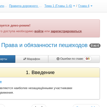
Категория «B». Полный курс ПДД
Правила дорожного движения
Тема 1 (Главы 1–6)
Глава 4
зуется демо-режим!
го доступа необходимо
войти
или
зарегистрироваться
.
Права и обязанности пешеходов
0 из 4
0
/
0
Ошибки по главе
карты
Марафон
1. Введение
е
вляются наиболее незащищёнными участниками
движения.