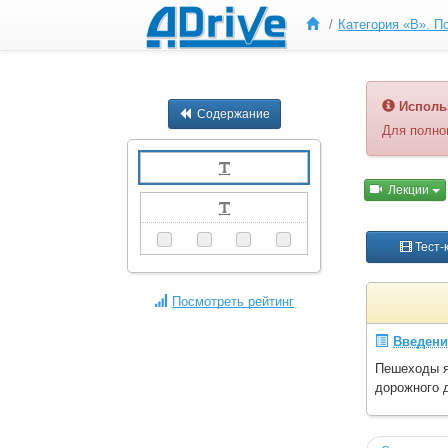
Исполь
Содержание
Для полно
Лекции
Тест-
Посмотреть рейтинг
Введени
Пешеходы я
дорожного 