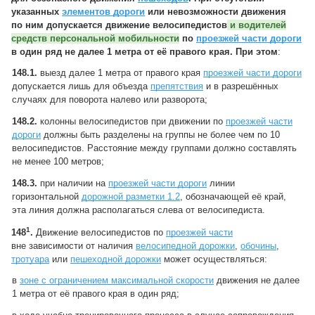
указанных
элементов дороги
или невозможности движения
по ним допускается движение велосипедистов
и водителей
средств персональной мобильности
по
проезжей части дороги
в один ряд не далее 1 метра от её правого края. При этом
:
148.1.
выезд далее 1 метра от правого края
проезжей части дороги
допускается лишь для объезда
препятствия
и в разрешённых
случаях для поворота налево или разворота;
148.2.
колонны велосипедистов при движении по
проезжей части
дороги
должны быть разделены на группы не более чем по 10
велосипедистов. Расстояние между группами должно составлять
не менее 100 метров;
148.3.
при наличии на
проезжей части дороги
линии
горизонтальной
дорожной разметки 1.2
, обозначающей её край,
эта линия должна располагаться слева от велосипедиста.
1
148
.
Движение велосипедистов по
проезжей части
вне зависимости от наличия
велосипедной дорожки
,
обочины
,
тротуара
или
пешеходной дорожки
может осуществляться:
в
зоне с ограничением максимальной скорости
движения не далее
1 метра от её правого края в один ряд;