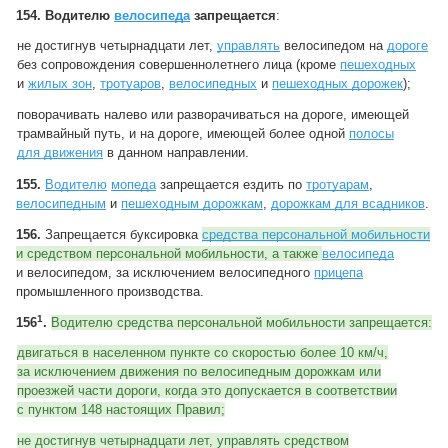
154.
Водителю
велосипеда
запрещается
:
не достигнув четырнадцати лет,
управлять
велосипедом на
дороге
без сопровождения совершеннолетнего лица (кроме
пешеходных
и
жилых зон
,
тротуаров
,
велосипедных
и
пешеходных дорожек
);
поворачивать налево или разворачиваться на дороге, имеющей
трамвайный путь, и на дороге, имеющей более одной
полосы
для движения
в данном направлении.
155.
Водителю
мопеда
запрещается ездить по
тротуарам
,
велосипедным
и
пешеходным дорожкам
,
дорожкам для всадников
.
156.
Запрещается буксировка
средства персональной мобильности
и средством персональной мобильности, а также
велосипеда
и велосипедом, за исключением велосипедного
прицепа
промышленного производства.
1
156
.
Водителю средства персональной мобильности запрещается:
двигаться в населенном пункте со скоростью более 10 км/ч,
за исключением движения по велосипедным дорожкам или
проезжей части дороги, когда это допускается в соответствии
с пунктом 148 настоящих Правил;
не достигнув четырнадцати лет, управлять средством