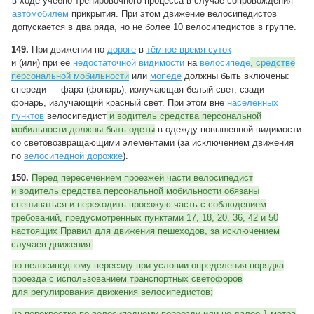
в ходе учебно-тренировочного процесса в случае сопровождения
автомобилем
прикрытия. При этом движение велосипедистов
допускается в два ряда, но не более 10 велосипедистов в группе.
149.
При движении по
дороге
в
тёмное время суток
и (или) при её
недостаточной видимости
на
велосипеде
,
средстве
персональной мобильности
или
мопеде
должны быть включены:
спереди — фара (фонарь), излучающая белый свет, сзади —
фонарь, излучающий красный свет. При этом вне
населённых
пунктов
велосипедист
и водитель средства персональной
мобильности должны быть одеты
в одежду повышенной видимости
со световозвращающими элементами (за исключением движения
по
велосипедной дорожке
).
150.
Перед пересечением проезжей части велосипедист
и водитель средства персональной мобильности обязаны
спешиваться и переходить проезжую часть с соблюдением
требований, предусмотренных пунктами 17, 18, 20, 36, 42 и 50
настоящих Правил для движения пешеходов, за исключением
случаев движения:
по велосипедному переезду при условии определения порядка
проезда с использованием транспортных светофоров
для регулирования движения велосипедистов;
на перекрестке по велосипедному переезду или не далее 1 метра