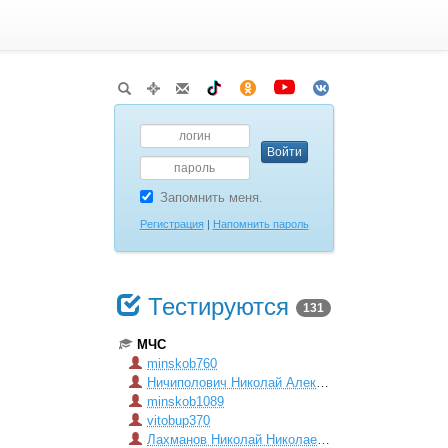
Запомнить меня.
Регистрация
|
Напомнить пароль
Тестируются
131
МЧС
minskob760
Ничиполович Николай Александрович
minskob1089
vitobup370
Лахманов Николай Николаевич