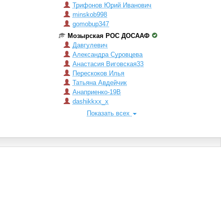
Трифонов Юрий Иванович
minskob998
gomobup347
Мозырская РОС ДОСААФ
Давгулевич
Александра Суровцева
Анастасия Виговская33
Перескоков Илья
Татьяна Авдейчик
Aнаприенко-19В
dashikkxx_x
Показать всех