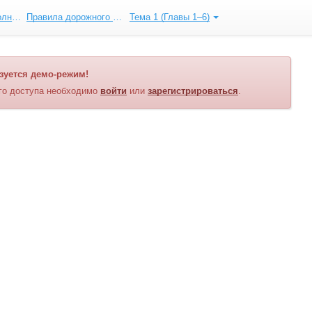
Категория «B». Полный курс ПДД
Правила дорожного движения
Тема 1 (Главы 1–6)
зуется демо-режим!
го доступа необходимо
войти
или
зарегистрироваться
.