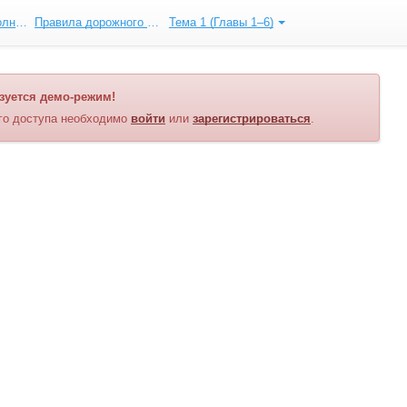
Категория «B». Полный курс ПДД
Правила дорожного движения
Тема 1 (Главы 1–6)
зуется демо-режим!
го доступа необходимо
войти
или
зарегистрироваться
.