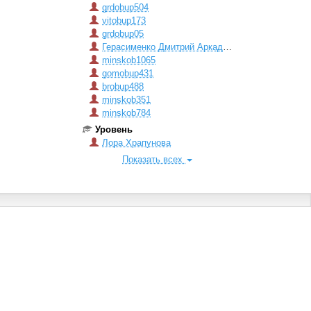
grdobup504
vitobup173
grdobup05
Герасименко Дмитрий Аркадьевич
minskob1065
gomobup431
brobup488
minskob351
minskob784
Уровень
Лора Храпунова
Показать всех