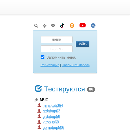
Запомнить меня.
Регистрация
|
Напомнить пароль
Тестируются
86
МЧС
minskob364
grdobup62
grdobup58
vitobup69
gomobup506