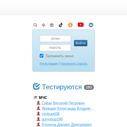
Запомнить меня.
Регистрация
|
Напомнить пароль
Тестируются
193
МЧС
Сивак Виталий Петрович
Яковцев Александр Владимирович
vitobup608
gomobup198
Хлопков Даниил Дмитриевич