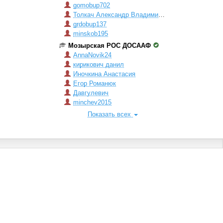
gomobup702
Толкач Александр Владимирович
grdobup137
minskob195
Мозырская РОС ДОСААФ
AnnaNovik24
кирикович данил
Иночкина Анастасия
Егор Романюк
Давгулевич
minchev2015
Показать всех