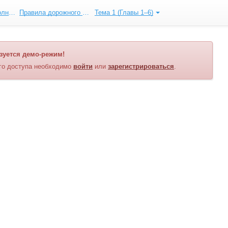
Категория «B». Полный курс ПДД
Правила дорожного движения
Тема 1 (Главы 1–6)
зуется демо-режим!
го доступа необходимо
войти
или
зарегистрироваться
.