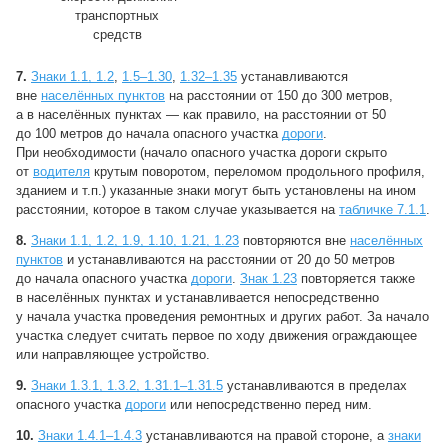
транспортных
средств
7.
Знаки 1.1, 1.2
,
1.5–1.30
,
1.32–1.35
устанавливаются
вне
населённых пунктов
на расстоянии от 150 до 300 метров,
а в населённых пунктах — как правило, на расстоянии от 50
до 100 метров до начала опасного участка
дороги
.
При необходимости (начало опасного участка дороги скрыто
от
водителя
крутым поворотом, переломом продольного профиля,
зданием и т.п.) указанные знаки могут быть установлены на ином
расстоянии, которое в таком случае указывается на
табличке 7.1.1
.
8.
Знаки 1.1, 1.2, 1.9, 1.10, 1.21, 1.23
повторяются вне
населённых
пунктов
и устанавливаются на расстоянии от 20 до 50 метров
до начала опасного участка
дороги
.
Знак 1.23
повторяется также
в населённых пунктах и устанавливается непосредственно
у начала участка проведения ремонтных и других работ. За начало
участка следует считать первое по ходу движения ограждающее
или направляющее устройство.
9.
Знаки 1.3.1, 1.3.2, 1.31.1–1.31.5
устанавливаются в пределах
опасного участка
дороги
или непосредственно перед ним.
10.
Знаки 1.4.1–1.4.3
устанавливаются на правой стороне, а
знаки