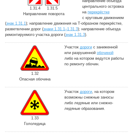
направление объезда
центрального островка
1.31.4
1.31.5
на
перекрёстке
Направление поворота
с круговым движением
(
знак 1.31.1
); направление движения на Т-образном перекрёстке,
разветвлении дорог (
знаки 1.31.1–1.31.3
); направление объезда
ремонтируемого участка дороги (
знак 1.31.3
).
Участок
дороги
с заниженной
или разрушенной
обочиной
либо на котором ведутся работы
по ремонту обочин.
1.32
Опасная обочина
Участок
дороги
, на котором
возможны снежные заносы
либо ледяные или снежно-
ледяные образования.
1.33
Гололедица