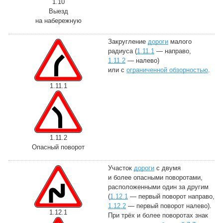
1.10
Выезд
на набережную
Закругление
дороги
малого
радиуса (
1.11.1
— направо,
1.11.2
— налево)
или с
ограниченной обзорностью
.
1.11.1
1.11.2
Опасный поворот
Участок
дороги
с двумя
и более опасными поворотами,
расположенными один за другим
(
1.12.1
— первый поворот направо,
1.12.2
— первый поворот налево).
1.12.1
При трёх и более поворотах знак