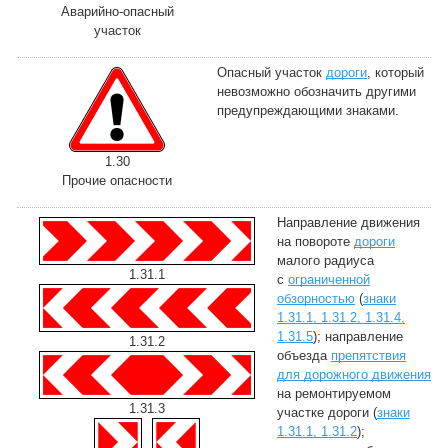
Аварийно-опасный
участок
Опасный участок
дороги
, который
невозможно обозначить другими
предупреждающими знаками.
1.30
Прочие опасности
Направление движения
на повороте
дороги
малого радиуса
1.31.1
с
ограниченной
обзорностью
(
знаки
1.31.1, 1.31.2, 1.31.4,
1.31.5
); направление
1.31.2
объезда
препятствия
для дорожного движения
на ремонтируемом
1.31.3
участке дороги (
знаки
1.31.1, 1.31.2
);