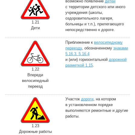
возможно появление
детей
с территории детского или иного
учреждения (школы,
оздоровительного лагеря,
1.21
больницы и т.п.), прилегающего
Дети
непосредственно к дороге.
Приближение к
велосипедному
переезду
, обозначенному
знаками
5.16.3, 5.16.4
и (или) горизонтальной
дорожной
разметкой 1.15
.
1.22
Впереди
велосипедный
переезд
Участок
дороги
, на котором
в установленном порядке
выполняются ремонтные и другие
работы.
1.23
Дорожные работы